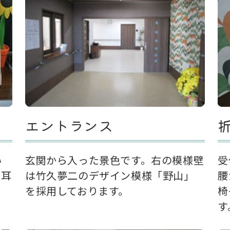
エントランス
い
玄関から入った景色です。右の模様壁
受
き耳
は竹久夢二のデザイン模様「野山」
腰
を採用しております。
椅
す