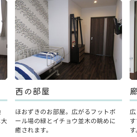
西の部屋
換
ほおずきのお部屋。広がるフットボ
広
は大
ール場の緑とイチョウ並木の眺めに
す
癒されます。
す