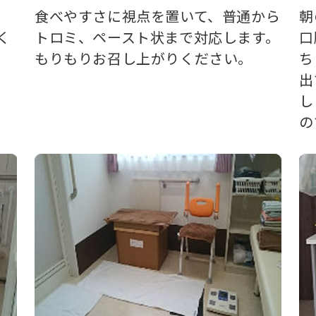
食べやすさに視点を置いて、普通から
朝
く
トロミ、ペースト状まで対応します。
口
もりもりお召し上がりください。
ち
出
し
の